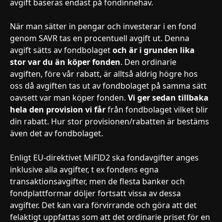
avgift baseras endast på fondinnehav. 
När man sätter in pengar och investerar i en fond 
genom SAVR tas en procentuell avgift ut. Denna 
avgift sätts av fondbolaget 
och är i grunden lika 
stor var du än köper fonden
. Den ordinarie 
avgiften, före vår rabatt, är alltså aldrig högre hos 
oss då avgiften tas ut av fondbolaget på samma sätt 
oavsett var man köper fonden. 
Vi ger sedan tillbaka 
hela den provision vi får
 från fondbolaget vilket blir 
din rabatt. Hur stor provisionen/rabatten är bestäms 
även det av fondbolaget.
Enligt EU-direktivet MiFID2 ska fondavgifter anges 
inklusive alla avgifter, t ex fondens egna 
transaktionsavgifter, men de flesta banker och 
fondplattformar döljer fortsatt vissa av dessa 
avgifter. Det kan vara förvirrande och göra att det 
felaktigt uppfattas som att det ordinarie priset för en 